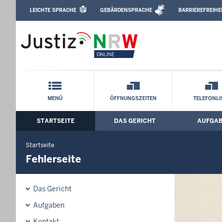
Direkt zum Inhalt
LEICHTE SPRACHE
GEBÄRDENSPRACHE
BARRIEREFREIHE
Leichte Sprache, Gebärdensprachenvideo u
Amtsgericht Rheine: Fehlerseite
Schnellnavigation mit Volltext-Suche
MENÜ
ÖFFNUNGSZEITEN
TELEFONLI
STARTSEITE
DAS GERICHT
AUFGA
Hauptmenü: Hauptnavigation
Startseite
Fehlerseite
Das Gericht
Aufgaben
Kontakt