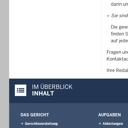
darin u
Sie sind
Die gew
finden 
auf jede
Fragen un
Kontaktad
Ihre Reda
IM ÜBERBLICK
Justiz-Portal im Überblick:
INHALT
DAS GERICHT
AUFGABEN
Gerichtsvorstellung
Abteilungen