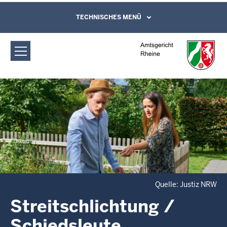
Direkt zum Inhalt
Amtsgericht Rheine: Streitschlichtung
TECHNISCHES MENÜ
Leichte Sprache, Gebärdensprachenvideo
und Kontaktformular
/ Schiedsleute
Quelle: Justiz NRW
Streitschlichtung /
Schiedsleute