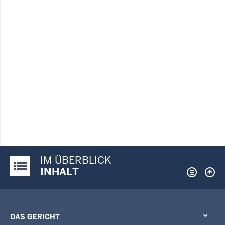
IM ÜBERBLICK
Justiz-Portal im Überblick:
INHALT
DAS GERICHT