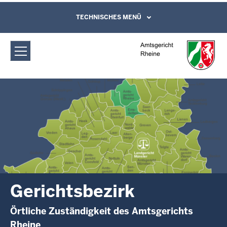
Direkt zum Inhalt
Amtsgericht Rheine: Gerichtsbezirk
TECHNISCHES MENÜ
Leichte Sprache, Gebärdensprachenvideo
und Kontaktformular
Gerichtsbezirk
Örtliche Zuständigkeit des Amtsgerichts
Rheine