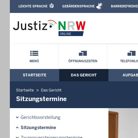
Direkt zum Inhalt
LEICHTE SPRACHE
GEBÄRDENSPRACHE
BARRIEREFREIHE
Leichte Sprache, Gebärdensprachenvideo u
Amtsgericht Rheine: Sitzungstermine
Schnellnavigation mit Volltext-Suche
MENÜ
ÖFFNUNGSZEITEN
TELEFONLI
STARTSEITE
DAS GERICHT
AUFGA
Hauptmenü: Hauptnavigation
Startseite
Das Gericht
Sitzungstermine
Gerichtsvorstellung
Sitzungstermine
Zwangsversteigerungstermine