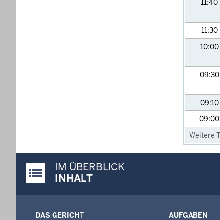
11:40
11:30
10:00
09:3
09:10
09:0
Weitere T
IM ÜBERBLICK
Justiz-Portal im Überblick:
INHALT
DAS GERICHT
AUFGABEN