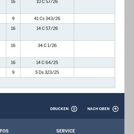
16
10 C 57/26
9
41 Cs 343/26
16
14 C 57/26
16
34 C 1/26
16
14 C 64/25
9
5 Ds 323/25
DRUCKEN
NACH OBEN
NFOS
SERVICE