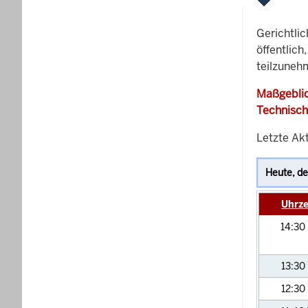
Gerichtli
öffentlich
teilzuneh
Maßgeblic
Technisch
Letzte Ak
Uhrze
14:30
13:30
12:30