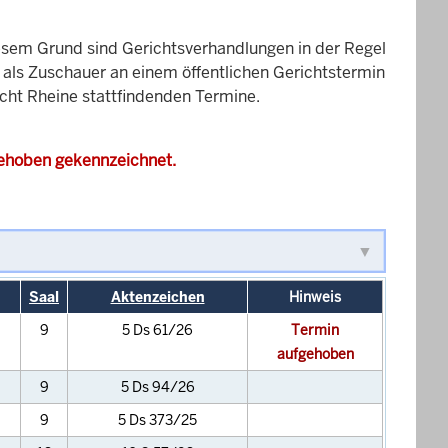
esem Grund sind Gerichtsverhandlungen in der Regel
it als Zuschauer an einem öffentlichen Gerichtstermin
icht Rheine stattfindenden Termine.
gehoben gekennzeichnet.
Saal
Aktenzeichen
Hinweis
9
5 Ds 61/26
Termin
aufgehoben
9
5 Ds 94/26
9
5 Ds 373/25