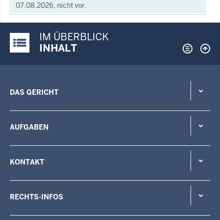
07.08.2026, nicht vor.
IM ÜBERBLICK
Justiz-Portal im Überblick:
INHALT
DAS GERICHT
AUFGABEN
KONTAKT
RECHTS-INFOS