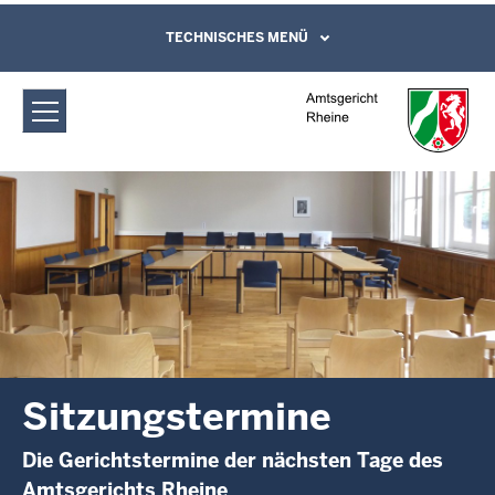
Direkt zum Inhalt
Amtsgericht Rheine: Sitzungstermine
TECHNISCHES MENÜ
Leichte Sprache, Gebärdensprachenvideo
und Kontaktformular
Sitzungstermine
Die Gerichtstermine der nächsten Tage des
Amtsgerichts Rheine