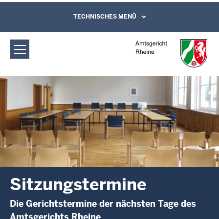
Direkt zum Inhalt
Amtsgericht Rheine: Sitzungstermine
TECHNISCHES MENÜ
Leichte Sprache, Gebärdensprachenvideo
und Kontaktformular
Sitzungstermine
Die Gerichtstermine der nächsten Tage des
Amtsgerichts Rheine