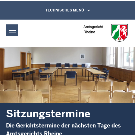
Direkt zum Inhalt
Amtsgericht Rheine: Sitzungstermine
TECHNISCHES MENÜ
Leichte Sprache, Gebärdensprachenvideo
und Kontaktformular
Sitzungstermine
Die Gerichtstermine der nächsten Tage des
Amtsgerichts Rheine