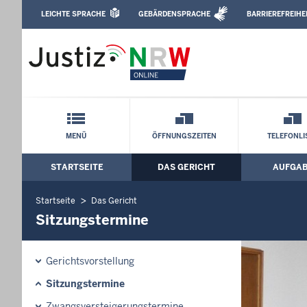
Direkt zum Inhalt
LEICHTE SPRACHE
GEBÄRDENSPRACHE
BARRIEREFREIHE
Leichte Sprache, Gebärdensprachenvideo u
Amtsgericht Rheine: Sitzungstermine
Schnellnavigation mit Volltext-Suche
MENÜ
ÖFFNUNGSZEITEN
TELEFONLI
STARTSEITE
DAS GERICHT
AUFGA
Hauptmenü: Hauptnavigation
Startseite
Das Gericht
Sitzungstermine
Gerichtsvorstellung
Sitzungstermine
Zwangsversteigerungstermine