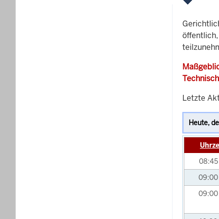
Gerichtli
öffentlich
teilzuneh
Maßgeblic
Technisch
Letzte Ak
Uhrze
08:4
09:0
09:0