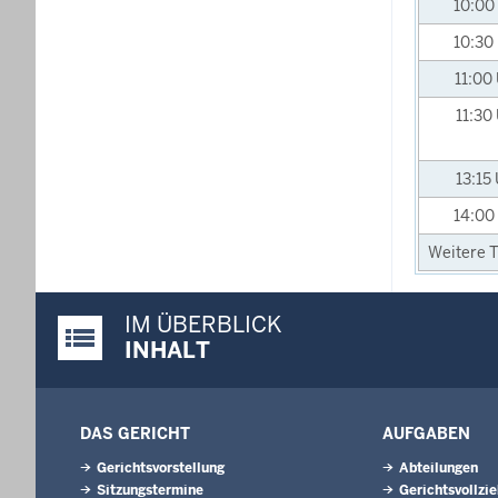
10:00
10:30
11:00
11:30
13:15
14:00
Weitere T
IM ÜBERBLICK
Justiz-Portal im Überblick:
INHALT
DAS GERICHT
AUFGABEN
Gerichtsvorstellung
Abteilungen
Sitzungstermine
Gerichtsvollzi