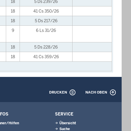
18
5 Ds 239/26
18
41 Cs 350/26
18
5 Ds 217/26
9
6 Ls 31/26
18
5 Ds 228/26
18
41 Cs 359/26
DRUCKEN
NACH OBEN
NFOS
SERVICE
ner/Hilfen
Übersicht
Suche