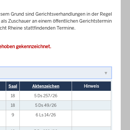
esem Grund sind Gerichtsverhandlungen in der Regel
it als Zuschauer an einem öffentlichen Gerichtstermin
icht Rheine stattfindenden Termine.
gehoben gekennzeichnet.
Saal
Aktenzeichen
Hinweis
18
5 Ds 257/26
18
5 Ds 49/26
9
6 Ls 14/26