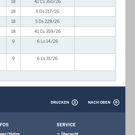
18
41 Cs 350/26
18
5 Ds 217/26
18
5 Ds 228/26
18
41 Cs 359/26
9
6 Ls 14/26
9
6 Ls 31/26
DRUCKEN
NACH OBEN
NFOS
SERVICE
ner/Hilfen
Übersicht