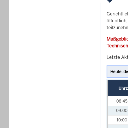
Gerichtli
öffentlich
teilzuneh
Maßgeblic
Technisch
Letzte Ak
Uhrz
08:4
09:0
10:00