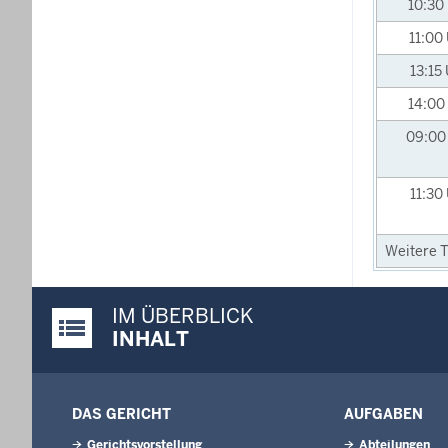
10:30
11:00
13:15
14:00
09:0
11:30
Weitere T
IM ÜBERBLICK
Justiz-Portal im Überblick:
INHALT
DAS GERICHT
AUFGABEN
Gerichtsvorstellung
Abteilungen