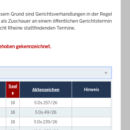
esem Grund sind Gerichtsverhandlungen in der Regel
it als Zuschauer an einem öffentlichen Gerichtstermin
icht Rheine stattfindenden Termine.
gehoben gekennzeichnet.
Saal
Aktenzeichen
Hinweis
18
5 Ds 257/26
18
5 Ds 49/26
18
5 Ds 239/26