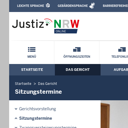
Direkt zum Inhalt
LEICHTE SPRACHE
GEBÄRDENSPRACHE
BARRIEREFREIHE
Leichte Sprache, Gebärdensprachenvideo u
Amtsgericht Rheine: Sitzungstermine
Schnellnavigation mit Volltext-Suche
MENÜ
ÖFFNUNGSZEITEN
TELEFONLI
STARTSEITE
DAS GERICHT
AUFGA
Hauptmenü: Hauptnavigation
Startseite
Das Gericht
Sitzungstermine
Gerichtsvorstellung
Sitzungstermine
Zwangsversteigerungstermine